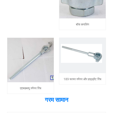
बॉस कपलिंग
189 फायर स्पैनर और हाइड्रेंट रिंच
एएचडब्ल्यू स्पैनर रिंच
गरम सामान