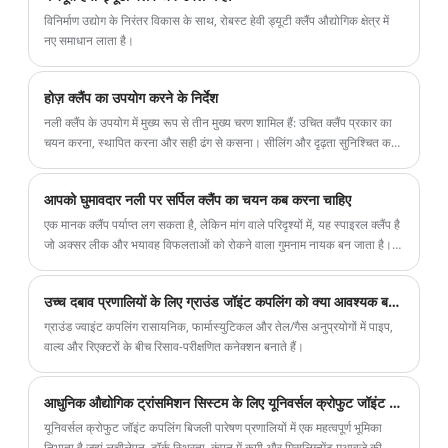
विनिर्माण उद्योग के निरंतर विकास के साथ, रोबस्ट हेवी ड्यूटी क्लैंप औद्योगिक क्षेत्र में
नए समाधान लाता है।
होज़ क्लैंप का उपयोग करने के निर्देश
नली क्लैंप के उपयोग में मुख्य रूप से तीन मुख्य चरण शामिल हैं: उचित क्लैंप प्रकार का
चयन करना, स्थापित करना और सही ढंग से कसना। सीलिंग और दृढ़ता सुनिश्चित करने
के लिए विशिष्ट ऑपरेशन को क्लैंप डिज़ाइन (जैसे बोल्ट, थ्रेडेड, या अनंत क्लैंप) और
नली प्रकार के अनुसार समायोजित करने की आवश्यकता है।
आपको घुमावदार नली पर सर्पिल क्लैंप का चयन कब करना चाहिए
एक मानक क्लैंप पर्याप्त लग सकता है, लेकिन मांग वाले परिदृश्यों में, यह स्पाइरल क्लैंप है
जो अक्सर लीक और भयावह विफलताओं को रोकने वाला गुमनाम नायक बन जाता है।
यह देखने के बाद कि क्षेत्र में क्या काम करता है और क्या विफल रहता है, मैं यह महत्वपूर्ण
निर्णय लेने पर एक पेशेवर के दृष्टिकोण को साझा करना चाहता हूं।
उच्च दबाव प्रणालियों के लिए ग्राउंड जॉइंट कपलिंग को क्या आवश्यक बनाता है?
ग्राउंड ज्वाइंट कपलिंग रासायनिक, फार्मास्युटिकल और तेल/गैस अनुप्रयोगों में पाइप,
वाल्व और रिएक्टरों के बीच रिसाव-परीक्षणित कनेक्शन बनाते हैं।
आधुनिक औद्योगिक ट्रांसमिशन सिस्टम के लिए यूनिवर्सल क्रोफुट जॉइंट कपलिंग क्यों आवश्यक है?
यूनिवर्सल क्रोफुट जॉइंट कपलिंग बिजली पारेषण प्रणालियों में एक महत्वपूर्ण भूमिका
निभाता है जहां लचीलेपन, टॉर्क स्थिरता, कंपन में कमी और मिसलिग्न्मेंट मुआवजे की