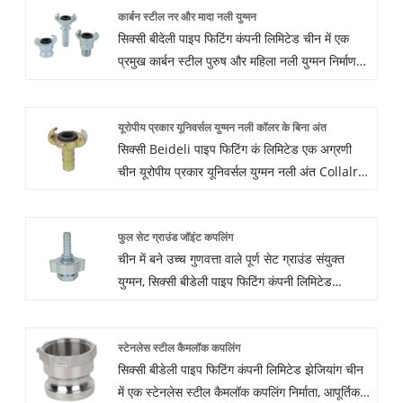
कार्बन स्टील नर और मादा नली युग्मन
सिक्सी बीदेली पाइप फिटिंग कंपनी लिमिटेड चीन में एक
प्रमुख कार्बन स्टील पुरुष और महिला नली युग्मन निर्माण
और आपूर्तिकर्ता है, हमारे उत्पादों को सही गुणवत्ता और
अच्छी कीमत के साथ सामग्री कार्बन स्टील में बनाया गया है,
यूरोपीय प्रकार यूनिवर्सल युग्मन नली कॉलर के बिना अंत
ताकि हमारे कार्बन स्टील पुरुष और महिला नली युग्मन किया
सिक्सी Beideli पाइप फिटिंग कं लिमिटेड एक अग्रणी
गया हो कई ग्राहकों से संतुष्ट। हमसे संपर्क करने के लिए
चीन यूरोपीय प्रकार यूनिवर्सल युग्मन नली अंत Collalr
आपका स्वागत है, आपको सबसे अच्छी कीमत मिलेगी।
निर्माण, आपूर्तिकर्ता और निर्यातक के बिना है। कॉलर के
बिना हमारे यूरोपीय प्रकार के सार्वभौमिक युग्मन नली के
फुल सेट ग्राउंड जॉइंट कपलिंग
अंत में विशेषता डिजाइन और प्रतिस्पर्धी मूल्य और उच्च
चीन में बने उच्च गुणवत्ता वाले पूर्ण सेट ग्राउंड संयुक्त
क्वालिटी है, यूरोपीय प्रकार के सार्वभौमिक युग्मन नली के
युग्मन, सिक्सी बीडेली पाइप फिटिंग कंपनी लिमिटेड
बिना कॉलर के अंत के बारे में अधिक जानकारी के लिए
झेजियांग चीन में एक बड़े पैमाने पर पूर्ण सेट ग्राउंड संयुक्त
कृपया अब मुझसे संपर्क करें।
युग्मन निर्माण और आपूर्तिकर्ता है। हम कई वर्षों से पूर्ण सेट
स्टेनलेस स्टील कैमलॉक कपलिंग
ग्राउंड संयुक्त युग्मन में विशिष्ट हैं। हमारे उत्पादों का अच्छा
सिक्सी बीडेली पाइप फिटिंग कंपनी लिमिटेड झेजियांग चीन
मूल्य लाभ है और अधिकांश यूरोपीय और अमेरिकी बाजारों
में एक स्टेनलेस स्टील कैमलॉक कपलिंग निर्माता, आपूर्तिकर्ता
को कवर करता है। हम चीन में आपके दीर्घकालिक भागीदार