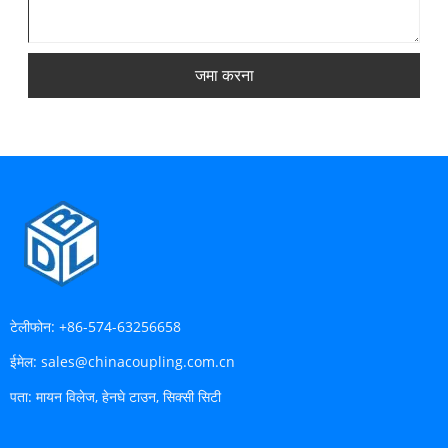
जमा करना
टेलीफोन:
+86-574-63256658
ईमेल:
sales@chinacoupling.com.cn
पता:
मायन विलेज, हेनघे टाउन, सिक्सी सिटी