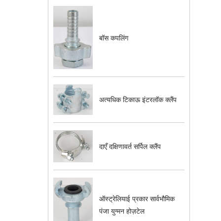
बॉस कपलिंग
अत्यधिक टिकाऊ इंटरलॉक क्लैंप
दाएँ दक्षिणावर्त सर्पिल क्लैंप
ऑस्ट्रेलियाई प्रकार सार्वभौमिक
पंजा युग्मन होज़टेल