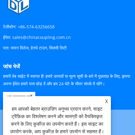
टेलीफोन:
+86-574-63256658
ईमेल:
sales@chinacoupling.com.cn
पता:
मायन विलेज, हेनघे टाउन, सिक्सी सिटी
जांच भेजें
हमारी वेब साईट में स्वागत है! हमारे उत्पादों या मूल्य सूची के बारे में पूछताछ के लिए, कृपया
अपना ईमेल हमारे पास छोड़ दें और हम 24 घंटे के भीतर संपर्क में रहेंगे।
अब पूछताछ करें
X
हम आपको बेहतर ब्राउज़िंग अनुभव प्रदान करने, साइट
ट्रैफ़िक का विश्लेषण करने और सामग्री को वैयक्तिकृत
करने के लिए कुकीज़ का उपयोग करते हैं। इस साइट का
Links
Sitemap
RSS
XML
गोपनीयता नीति
उपयोग करके, आप कुकीज़ के हमारे उपयोग से सहमत हैं।