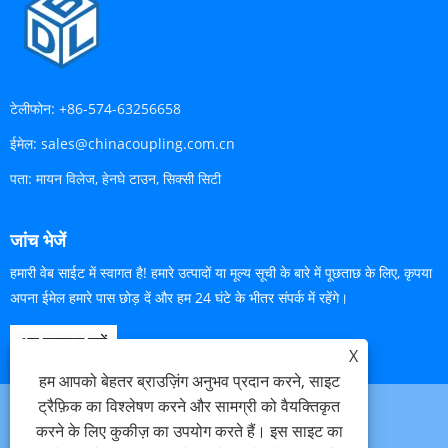
टेलीफोन:
+86-574-63256658
ईमेल:
sales@chinacoupling.com.cn
पता:
मायन विलेज, हेनघे टाउन, सिक्सी सिटी
जांच भेजें
हमारी वेब साईट में स्वागत है! हमारे उत्पादों या मूल्य सूची के बारे में पूछताछ के लिए, कृपया
अपना ईमेल हमारे पास छोड़ दें और हम 24 घंटे के भीतर संपर्क में रहेंगे।
अब पूछताछ करें
X
हम आपको बेहतर ब्राउज़िंग अनुभव प्रदान करने, साइट
ट्रैफ़िक का विश्लेषण करने और सामग्री को वैयक्तिकृत
करने के लिए कुकीज़ का उपयोग करते हैं। इस साइट का
Links
Sitemap
RSS
XML
गोपनीयता नीति