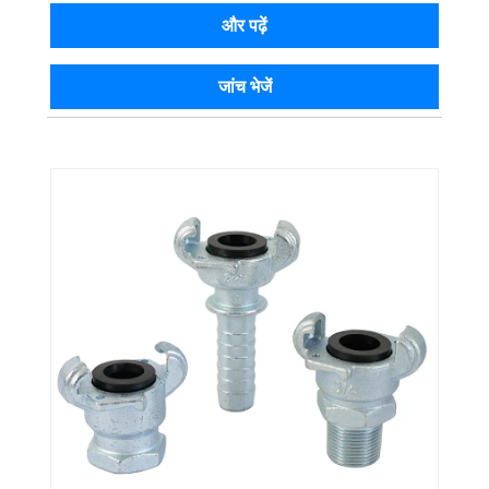
और पढ़ें
जांच भेजें