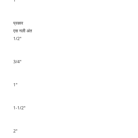
प्रकार
एस नली अंत
1/2"
3/4"
1"
1-1/2"
2"