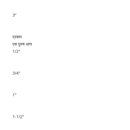
3"
प्रकार
एस पुरुष धागा
1/2"
3/4"
1"
1-1/2"