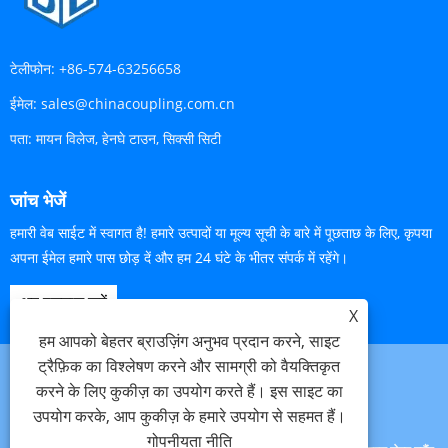
टेलीफोन:
+86-574-63256658
ईमेल:
sales@chinacoupling.com.cn
पता:
मायन विलेज, हेनघे टाउन, सिक्सी सिटी
जांच भेजें
हमारी वेब साईट में स्वागत है! हमारे उत्पादों या मूल्य सूची के बारे में पूछताछ के लिए, कृपया
अपना ईमेल हमारे पास छोड़ दें और हम 24 घंटे के भीतर संपर्क में रहेंगे।
अब पूछताछ करें
X
हम आपको बेहतर ब्राउज़िंग अनुभव प्रदान करने, साइट
ट्रैफ़िक का विश्लेषण करने और सामग्री को वैयक्तिकृत
करने के लिए कुकीज़ का उपयोग करते हैं। इस साइट का
Links
Sitemap
RSS
XML
गोपनीयता नीति
उपयोग करके, आप कुकीज़ के हमारे उपयोग से सहमत हैं।
गोपनीयता नीति