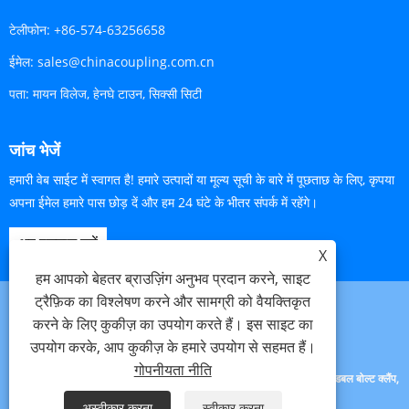
टेलीफोन:
+86-574-63256658
ईमेल:
sales@chinacoupling.com.cn
पता:
मायन विलेज, हेनघे टाउन, सिक्सी सिटी
जांच भेजें
हमारी वेब साईट में स्वागत है! हमारे उत्पादों या मूल्य सूची के बारे में पूछताछ के लिए, कृपया
अपना ईमेल हमारे पास छोड़ दें और हम 24 घंटे के भीतर संपर्क में रहेंगे।
अब पूछताछ करें
X
हम आपको बेहतर ब्राउज़िंग अनुभव प्रदान करने, साइट
ट्रैफ़िक का विश्लेषण करने और सामग्री को वैयक्तिकृत
करने के लिए कुकीज़ का उपयोग करते हैं। इस साइट का
Links
Sitemap
RSS
XML
गोपनीयता नीति
उपयोग करके, आप कुकीज़ के हमारे उपयोग से सहमत हैं।
गोपनीयता नीति
कॉपीराइट © 2023 सिक्सी बेइडेली पाइप फिटिंग कं, लिमिटेड। - यूनिवर्सल कपलिंग, डबल बोल्ट क्लैंप,
ग्राउंड ज्वाइंट कपलिंग - सर्वाधिकार सुरक्षित
अस्वीकार करना
स्वीकार करना