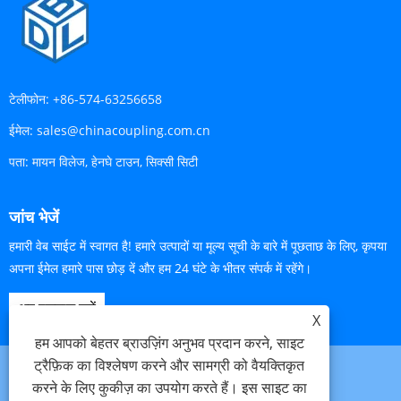
टेलीफोन:
+86-574-63256658
ईमेल:
sales@chinacoupling.com.cn
पता:
मायन विलेज, हेनघे टाउन, सिक्सी सिटी
जांच भेजें
हमारी वेब साईट में स्वागत है! हमारे उत्पादों या मूल्य सूची के बारे में पूछताछ के लिए, कृपया
अपना ईमेल हमारे पास छोड़ दें और हम 24 घंटे के भीतर संपर्क में रहेंगे।
अब पूछताछ करें
X
हम आपको बेहतर ब्राउज़िंग अनुभव प्रदान करने, साइट
ट्रैफ़िक का विश्लेषण करने और सामग्री को वैयक्तिकृत
करने के लिए कुकीज़ का उपयोग करते हैं। इस साइट का
Links
Sitemap
RSS
XML
गोपनीयता नीति