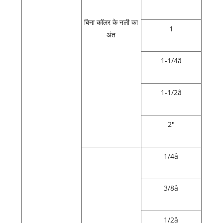
बिना कॉलर के नली का
1
अंत
1-1/4â
1-1/2â
2"
1/4â
3/8â
1/2â