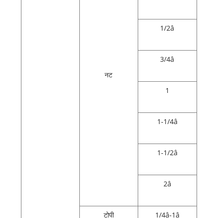
1/2â
3/4â
नट
1
1-1/4â
1-1/2â
2â
टोपी
1/4â-1â