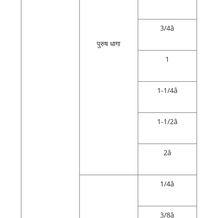
3/4â
पुरुष धागा
1
1-1/4â
1-1/2â
2â
1/4â
3/8â