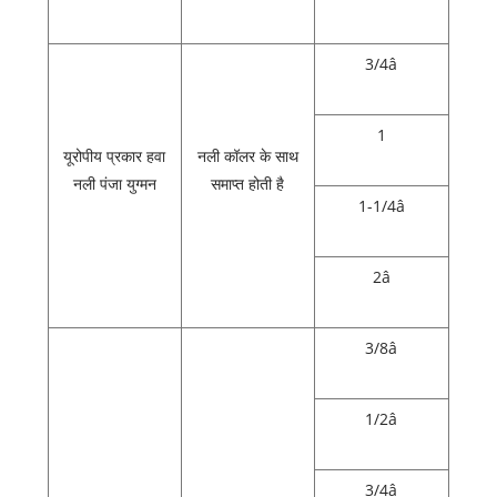
3/4â
1
यूरोपीय प्रकार हवा
नली कॉलर के साथ
नली पंजा युग्मन
समाप्त होती है
1-1/4â
2â
3/8â
1/2â
3/4â