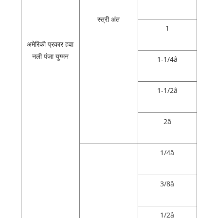
स्त्री अंत
1
अमेरिकी प्रकार हवा
नली पंजा युग्मन
1-1/4â
1-1/2â
2â
1/4â
3/8â
1/2â