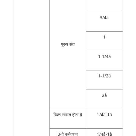
3/4â
1
पुरुष अंत
1-1/4â
1-1/2â
2â
रिक्त समाप्त होता है
1/4â-1â
3-वे कनेक्शन
1/4â-1â