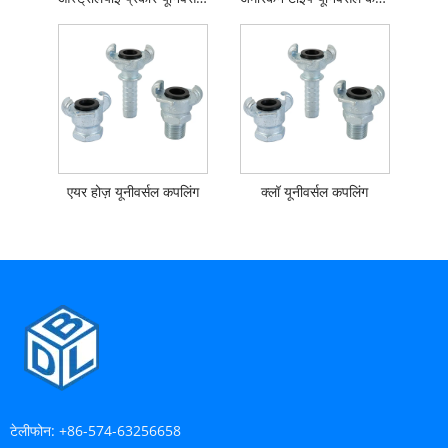
एयर होज़ यूनीवर्सल कपलिंग
क्लॉ यूनीवर्सल कपलिंग
टेलीफोन:
+86-574-63256658